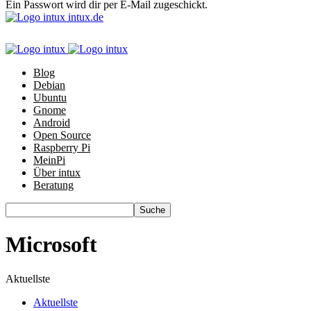
Ein Passwort wird dir per E-Mail zugeschickt.
intux.de
Blog
Debian
Ubuntu
Gnome
Android
Open Source
Raspberry Pi
MeinPi
Über intux
Beratung
Microsoft
Aktuellste
Aktuellste