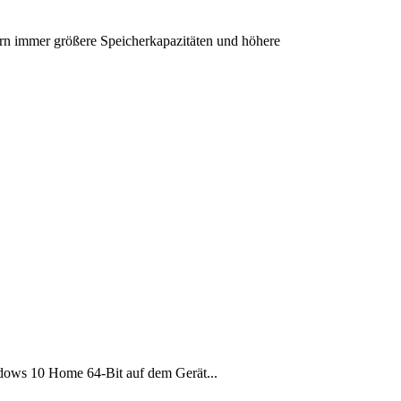
rn immer größere Speicherkapazitäten und höhere
ows 10 Home 64-Bit auf dem Gerät...