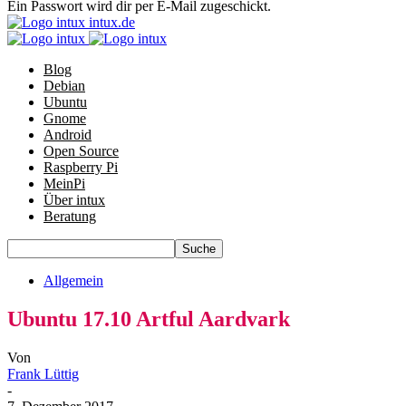
Ein Passwort wird dir per E-Mail zugeschickt.
intux.de
Blog
Debian
Ubuntu
Gnome
Android
Open Source
Raspberry Pi
MeinPi
Über intux
Beratung
Allgemein
Ubuntu 17.10 Artful Aardvark
Von
Frank Lüttig
-