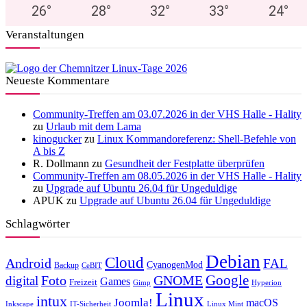
26
°
28
°
32
°
33
°
24
°
Veranstaltungen
Neueste Kommentare
Community-Treffen am 03.07.2026 in der VHS Halle - Hality
zu
Urlaub mit dem Lama
kinogucker
zu
Linux Kommandoreferenz: Shell-Befehle von
A bis Z
R. Dollmann
zu
Gesundheit der Festplatte überprüfen
Community-Treffen am 08.05.2026 in der VHS Halle - Hality
zu
Upgrade auf Ubuntu 26.04 für Ungeduldige
APUK
zu
Upgrade auf Ubuntu 26.04 für Ungeduldige
Schlagwörter
Debian
Cloud
Android
FAL
CyanogenMod
Backup
CeBIT
Foto
GNOME
Google
digital
Games
Freizeit
Gimp
Hyperion
Linux
intux
Joomla!
macOS
Inkscape
IT-Sicherheit
Linux Mint