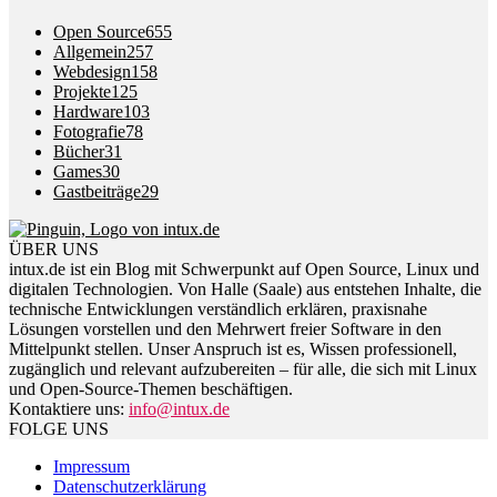
Open Source
655
Allgemein
257
Webdesign
158
Projekte
125
Hardware
103
Fotografie
78
Bücher
31
Games
30
Gastbeiträge
29
ÜBER UNS
intux.de ist ein Blog mit Schwerpunkt auf Open Source, Linux und
digitalen Technologien. Von Halle (Saale) aus entstehen Inhalte, die
technische Entwicklungen verständlich erklären, praxisnahe
Lösungen vorstellen und den Mehrwert freier Software in den
Mittelpunkt stellen. Unser Anspruch ist es, Wissen professionell,
zugänglich und relevant aufzubereiten – für alle, die sich mit Linux
und Open-Source-Themen beschäftigen.
Kontaktiere uns:
info@intux.de
FOLGE UNS
Impressum
Datenschutzerklärung