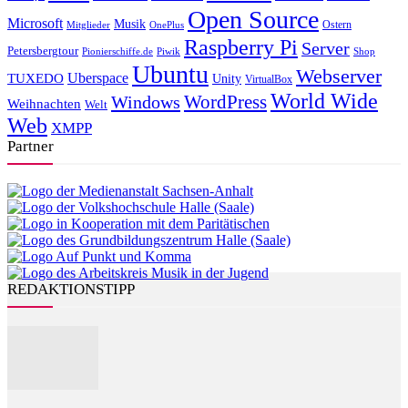
Open Source
Microsoft
Musik
Ostern
Mitglieder
OnePlus
Raspberry Pi
Server
Petersbergtour
Pionierschiffe.de
Piwik
Shop
Ubuntu
Webserver
Uberspace
TUXEDO
Unity
VirtualBox
World Wide
WordPress
Windows
Weihnachten
Welt
Web
XMPP
Partner
REDAKTIONSTIPP