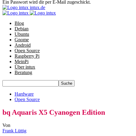
Ein Passwort wird dir per E-Mail zugeschickt.
intux.de
Blog
Debian
Ubuntu
Gnome
Android
Open Source
Raspberry Pi
MeinPi
Über intux
Beratung
Hardware
Open Source
bq Aquaris X5 Cyanogen Edition
Von
Frank Lüttig