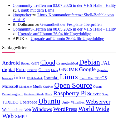
Community-Treffen am 03.07.2026 in der VHS Halle - Hality
zu
Urlaub mit dem Lama
kinogucker
zu
Linux Kommandoreferenz: Shell-Befehle von
A bis Z
R. Dollmann
zu
Gesundheit der Festplatte überprüfen
Community-Treffen am 08.05.2026 in der VHS Halle - Hality
zu
Upgrade auf Ubuntu 26.04 für Ungeduldige
APUK
zu
Upgrade auf Ubuntu 26.04 für Ungeduldige
Schlagwörter
Debian
Cloud
Android
FAL
CyanogenMod
Backup
CeBIT
Foto
GNOME
Google
digital
Games
Freizeit
Gimp
Hyperion
Linux
intux
Joomla!
macOS
Inkscape
IT-Sicherheit
Linux Mint
Open Source
Microsoft
Musik
Ostern
Mitglieder
OnePlus
Raspberry Pi
Server
Petersbergtour
Pionierschiffe.de
Piwik
Shop
Ubuntu
Webserver
Uberspace
TUXEDO
Unity
VirtualBox
World Wide
WordPress
Windows
Weihnachten
Welt
Web
XMPP