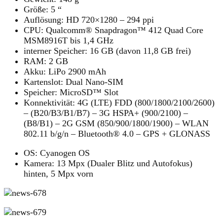
Größe: 5 “
Auflösung: HD 720×1280 – 294 ppi
CPU: Qualcomm® Snapdragon™ 412 Quad Core
MSM8916T bis 1,4 GHz
interner Speicher: 16 GB (davon 11,8 GB frei)
RAM: 2 GB
Akku: LiPo 2900 mAh
Kartenslot: Dual Nano-SIM
Speicher: MicroSD™ Slot
Konnektivität: 4G (LTE) FDD (800/1800/2100/2600)
– (B20/B3/B1/B7) – 3G HSPA+ (900/2100) –
(B8/B1) – 2G GSM (850/900/1800/1900) – WLAN
802.11 b/g/n – Bluetooth® 4.0 – GPS + GLONASS
OS: Cyanogen OS
Kamera: 13 Mpx (Dualer Blitz und Autofokus)
hinten, 5 Mpx vorn