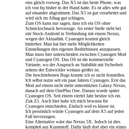
eins gleich vorweg. Das X5 ist das beste Phone, was
ich von bq bisher in der Hand hatte. Es ist alles sehr gut
auf einander abgestimmt. Das X5 ist gut verarbeitet und
wird sich im Alltag gut schlagen.
Zum OS kann nur sagen, dass ich ein OS ohne
Schnickschnack bevorzuge. An erster Stelle steht bei
mir Stock-Android in Verbindung mit einem Nexus,
wegen der Aktualität. Cyanogen kommt gleich
hinterher. Man hat hier mehr Möglichkeiten
Einstellungen den eigenen Bedürfnissen anzupassen.
Man muss hier unterscheiden zwischen Cyanogen Mod
und Cyanogen OS. Das OS ist die kommerzielle
Variante, wo der Anspruch an Stabilität mit Sicherheit
seitens der Entwickler weitaus größer ist.
Die beschriebenen Bugs konnte ich so nicht feststellen.
Ich selbst nutze seit ein paar Jahren Cyanogen. Erst das
Mod auf einem nicht mehr unterstützten Galaxy Nexus,
danach auf dem OnePlus One. Daraus wurde später
Cyanogen OS. Seit einem viertel Jahr besitze ich ein
Zuk Z1. Auch hier habe ich mich bewusst für
Cyanogen entschieden. Einfach weil es klasse ist.
Ich persönlich würde Cyanogen auf dem X5 auf jeden
Fall bevorzugen.
Eine Alternative wäre das Nexus 5X. Jedoch ist dies
komplett aus Kunststoff. Dafür läuft dort aber ein reines