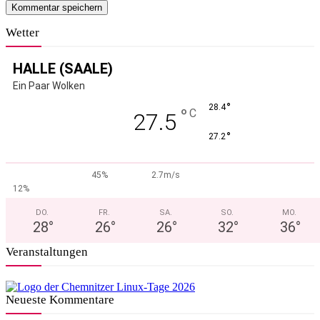
Wetter
HALLE (SAALE)
Ein Paar Wolken
°
28.4
°
C
27.5
°
27.2
45%
2.7m/s
12%
DO.
FR.
SA.
SO.
MO.
28
°
26
°
26
°
32
°
36
°
Veranstaltungen
Neueste Kommentare