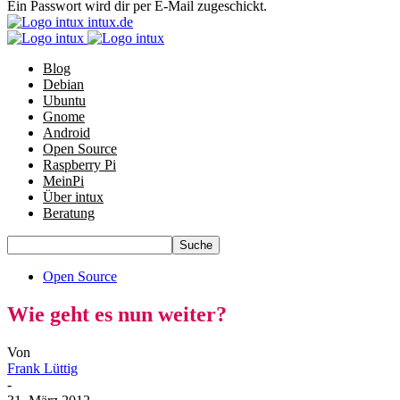
Ein Passwort wird dir per E-Mail zugeschickt.
intux.de
Blog
Debian
Ubuntu
Gnome
Android
Open Source
Raspberry Pi
MeinPi
Über intux
Beratung
Open Source
Wie geht es nun weiter?
Von
Frank Lüttig
-