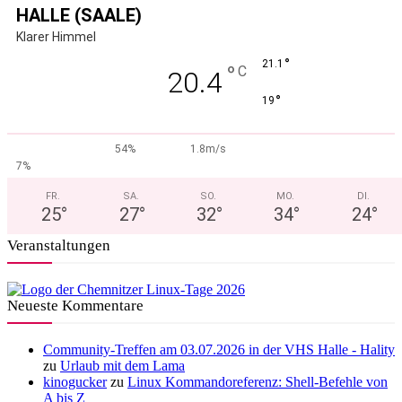
HALLE (SAALE)
Klarer Himmel
°
21.1
°
C
20.4
°
19
54%
1.8m/s
7%
FR.
SA.
SO.
MO.
DI.
25
°
27
°
32
°
34
°
24
°
Veranstaltungen
Neueste Kommentare
Community-Treffen am 03.07.2026 in der VHS Halle - Hality
zu
Urlaub mit dem Lama
kinogucker
zu
Linux Kommandoreferenz: Shell-Befehle von
A bis Z