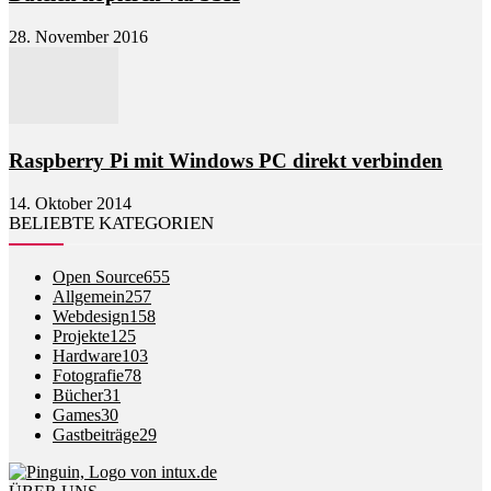
28. November 2016
Raspberry Pi mit Windows PC direkt verbinden
14. Oktober 2014
BELIEBTE KATEGORIEN
Open Source
655
Allgemein
257
Webdesign
158
Projekte
125
Hardware
103
Fotografie
78
Bücher
31
Games
30
Gastbeiträge
29