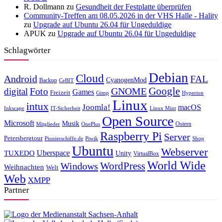
R. Dollmann
zu
Gesundheit der Festplatte überprüfen
Community-Treffen am 08.05.2026 in der VHS Halle - Hality
zu
Upgrade auf Ubuntu 26.04 für Ungeduldige
APUK
zu
Upgrade auf Ubuntu 26.04 für Ungeduldige
Schlagwörter
Debian
Cloud
Android
FAL
CyanogenMod
Backup
CeBIT
Foto
GNOME
Google
digital
Games
Freizeit
Gimp
Hyperion
Linux
intux
Joomla!
macOS
Inkscape
IT-Sicherheit
Linux Mint
Open Source
Microsoft
Musik
Ostern
Mitglieder
OnePlus
Raspberry Pi
Server
Petersbergtour
Pionierschiffe.de
Piwik
Shop
Ubuntu
Webserver
Uberspace
TUXEDO
Unity
VirtualBox
World Wide
WordPress
Windows
Weihnachten
Welt
Web
XMPP
Partner