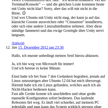
Terminal/Konsole” — und die gleichen Leute kommen heute
mit Unity nicht klar? Sorry, aber das will mir nicht in die
Birne. 😉
Und wer Ubuntu mit Unity nicht mag, der kann ja auf das
klassiche Gnome ausweichen oder “Cinnamon” installieren,
oder sich eine andere Linuxdistribution nehmen. Aber diese
ständige Jammerei und das ewige Genörgle über Unity nervt
langsam.
Antwort
Jan
15. Dezember 2012 um 23:36
Hallo, ich musste unbedingt meinen Senf hierzu ablassen.
Ja, ich bin weg von Microsoft für immer!
Und ich bereue es keine Minute.
Einst hatte ich bei Suse 7 den Gedanken begraben, jemals auf
Linux umzusteigen aber Ubuntu 12.04 hat mich überzeugt.
Hiermit habe ich ein Linux gefunden, welches auch ich als
Nicht-Hacker bedienen kann.
Fast alle Geräte konnte ich anschließen und ohne große
manuelle Konfiguration sofort bedienen. Das laufende
Rebooten fiel weg. Es läuft viel schneller, auf meinem PC
jedenfalls und man kann das System wirklich stressen ohne