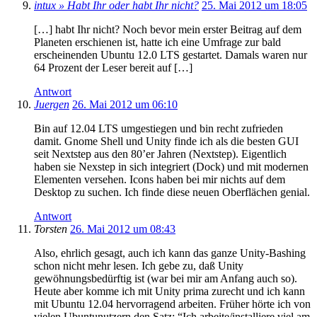
intux » Habt Ihr oder habt Ihr nicht?
25. Mai 2012 um 18:05
[…] habt Ihr nicht? Noch bevor mein erster Beitrag auf dem
Planeten erschienen ist, hatte ich eine Umfrage zur bald
erscheinenden Ubuntu 12.0 LTS gestartet. Damals waren nur
64 Prozent der Leser bereit auf […]
Antwort
Juergen
26. Mai 2012 um 06:10
Bin auf 12.04 LTS umgestiegen und bin recht zufrieden
damit. Gnome Shell und Unity finde ich als die besten GUI
seit Nextstep aus den 80’er Jahren (Nextstep). Eigentlich
haben sie Nexstep in sich integriert (Dock) und mit modernen
Elementen versehen. Icons haben bei mir nichts auf dem
Desktop zu suchen. Ich finde diese neuen Oberflächen genial.
Antwort
Torsten
26. Mai 2012 um 08:43
Also, ehrlich gesagt, auch ich kann das ganze Unity-Bashing
schon nicht mehr lesen. Ich gebe zu, daß Unity
gewöhnungsbedürftig ist (war bei mir am Anfang auch so).
Heute aber komme ich mit Unity prima zurecht und ich kann
mit Ubuntu 12.04 hervorragend arbeiten. Früher hörte ich von
vielen Ubuntunutzern den Satz: “Ich arbeite/installiere viel am