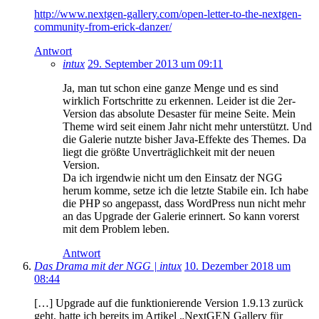
http://www.nextgen-gallery.com/open-letter-to-the-nextgen-
community-from-erick-danzer/
Antwort
intux
29. September 2013 um 09:11
Ja, man tut schon eine ganze Menge und es sind
wirklich Fortschritte zu erkennen. Leider ist die 2er-
Version das absolute Desaster für meine Seite. Mein
Theme wird seit einem Jahr nicht mehr unterstützt. Und
die Galerie nutzte bisher Java-Effekte des Themes. Da
liegt die größte Unverträglichkeit mit der neuen
Version.
Da ich irgendwie nicht um den Einsatz der NGG
herum komme, setze ich die letzte Stabile ein. Ich habe
die PHP so angepasst, dass WordPress nun nicht mehr
an das Upgrade der Galerie erinnert. So kann vorerst
mit dem Problem leben.
Antwort
Das Drama mit der NGG | intux
10. Dezember 2018 um
08:44
[…] Upgrade auf die funktionierende Version 1.9.13 zurück
geht, hatte ich bereits im Artikel „NextGEN Gallery für