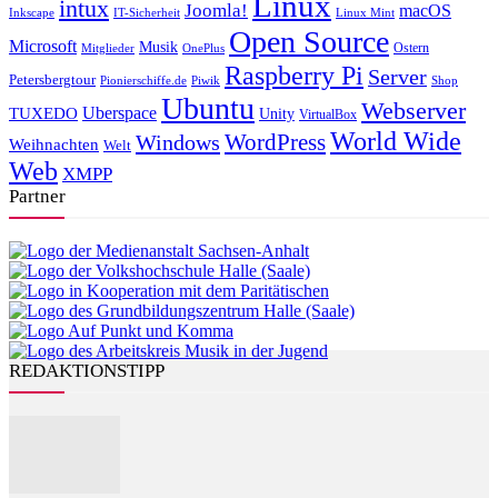
Linux
intux
Joomla!
macOS
Inkscape
IT-Sicherheit
Linux Mint
Open Source
Microsoft
Musik
Ostern
Mitglieder
OnePlus
Raspberry Pi
Server
Petersbergtour
Pionierschiffe.de
Piwik
Shop
Ubuntu
Webserver
Uberspace
TUXEDO
Unity
VirtualBox
World Wide
WordPress
Windows
Weihnachten
Welt
Web
XMPP
Partner
REDAKTIONSTIPP