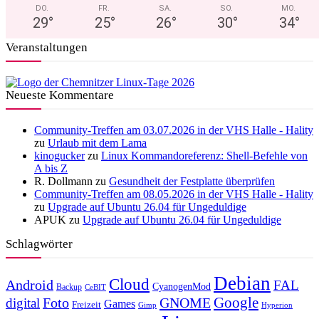
DO.
FR.
SA.
SO.
MO.
29
°
25
°
26
°
30
°
34
°
Veranstaltungen
Neueste Kommentare
Community-Treffen am 03.07.2026 in der VHS Halle - Hality
zu
Urlaub mit dem Lama
kinogucker
zu
Linux Kommandoreferenz: Shell-Befehle von
A bis Z
R. Dollmann
zu
Gesundheit der Festplatte überprüfen
Community-Treffen am 08.05.2026 in der VHS Halle - Hality
zu
Upgrade auf Ubuntu 26.04 für Ungeduldige
APUK
zu
Upgrade auf Ubuntu 26.04 für Ungeduldige
Schlagwörter
Debian
Cloud
Android
FAL
CyanogenMod
Backup
CeBIT
Foto
GNOME
Google
digital
Games
Freizeit
Gimp
Hyperion