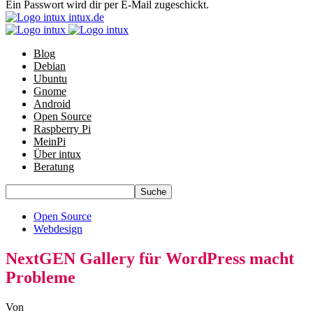
Ein Passwort wird dir per E-Mail zugeschickt.
intux.de
Blog
Debian
Ubuntu
Gnome
Android
Open Source
Raspberry Pi
MeinPi
Über intux
Beratung
Open Source
Webdesign
NextGEN Gallery für WordPress macht
Probleme
Von