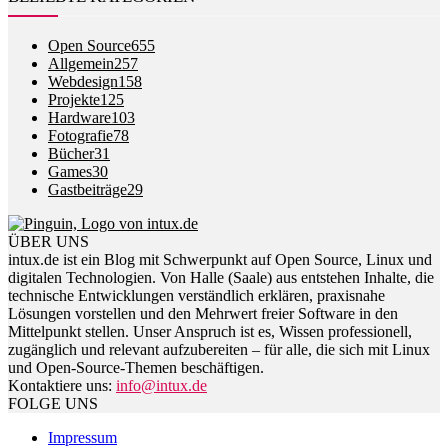
Open Source
655
Allgemein
257
Webdesign
158
Projekte
125
Hardware
103
Fotografie
78
Bücher
31
Games
30
Gastbeiträge
29
ÜBER UNS
intux.de ist ein Blog mit Schwerpunkt auf Open Source, Linux und
digitalen Technologien. Von Halle (Saale) aus entstehen Inhalte, die
technische Entwicklungen verständlich erklären, praxisnahe
Lösungen vorstellen und den Mehrwert freier Software in den
Mittelpunkt stellen. Unser Anspruch ist es, Wissen professionell,
zugänglich und relevant aufzubereiten – für alle, die sich mit Linux
und Open-Source-Themen beschäftigen.
Kontaktiere uns:
info@intux.de
FOLGE UNS
Impressum