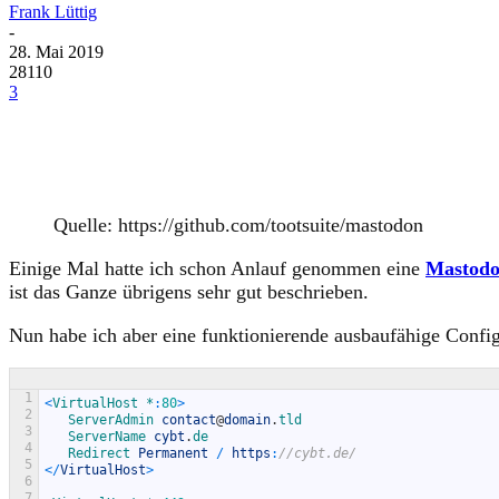
Frank Lüttig
-
28. Mai 2019
28110
3
Quelle: https://github.com/tootsuite/mastodon
Einige Mal hatte ich schon Anlauf genommen eine
Mastod
ist das Ganze übrigens sehr gut beschrieben.
Nun habe ich aber eine funktionierende ausbaufähige Confi
1
<
VirtualHost *
:
80
>
2
ServerAdmin 
contact
@
domain
.
tld
3
ServerName 
cybt
.
de
4
Redirect 
Permanent
/
https
:
//cybt.de/
5
<
/
VirtualHost
>
6
7