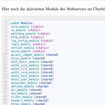
Hier noch die aktivierten Module des Webservers im Überbl
1
Loaded 
Modules
:
2
core_module
(
static
)
3
so_module
(
static
)
4
watchdog_module
(
static
)
5
http_module
(
static
)
6
log_config_module
(
static
)
7
logio_module
(
static
)
8
version_module
(
static
)
9
unixd_module
(
static
)
10
access_compat_module
(
shared
)
11
alias_module
(
shared
)
12
auth_basic_module
(
shared
)
13
authn_core_module
(
shared
)
14
authn_file_module
(
shared
)
15
authz_core_module
(
shared
)
16
authz_host_module
(
shared
)
17
authz_user_module
(
shared
)
18
autoindex_module
(
shared
)
19
deflate_module
(
shared
)
20
dir_module
(
shared
)
21
env_module
(
shared
)
22
filter_module
(
shared
)
23
headers_module
(
shared
)
24
http2_module
(
shared
)