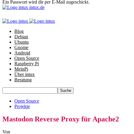
Ein Passwort wird dir per E-Mail zugeschickt.
intux.de
Blog
Debian
Ubuntu
Gnome
Android
Open Source
Raspberry Pi
MeinPi
Über intux
Beratung
Open Source
Projekte
Mastodon Reverse Proxy für Apache2
Von