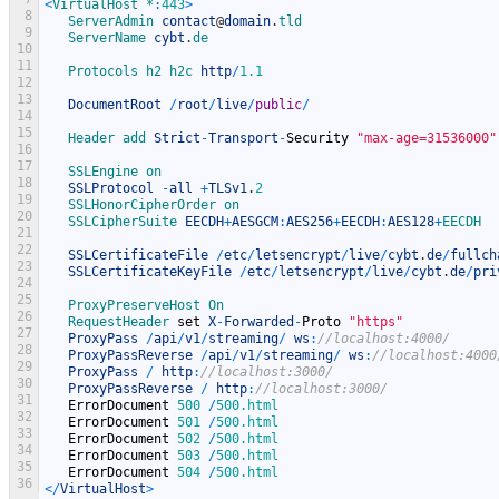
<
VirtualHost *
:
443
>
8
ServerAdmin 
contact
@
domain
.
tld
9
ServerName 
cybt
.
de
10
11
Protocols 
h2 
h2c 
http
/
1.1
12
13
DocumentRoot
/
root
/
live
/
public
/
14
15
Header 
add 
Strict
-
Transport
-
Security
"max-age=31536000"
16
17
SSLEngine 
on
18
SSLProtocol
-
all
+
TLSv1
.
2
19
SSLHonorCipherOrder 
on
20
SSLCipherSuite 
EECDH
+
AESGCM
:
AES256
+
EECDH
:
AES128
+
EECDH
21
22
SSLCertificateFile
/
etc
/
letsencrypt
/
live
/
cybt
.
de
/
fullch
23
SSLCertificateKeyFile
/
etc
/
letsencrypt
/
live
/
cybt
.
de
/
pri
24
25
ProxyPreserveHost 
On
26
RequestHeader 
set
X
-
Forwarded
-
Proto
"https"
27
ProxyPass
/
api
/
v1
/
streaming
/
ws
:
//localhost:4000/
28
ProxyPassReverse
/
api
/
v1
/
streaming
/
ws
:
//localhost:4000
29
ProxyPass
/
http
:
//localhost:3000/
30
ProxyPassReverse
/
http
:
//localhost:3000/
31
ErrorDocument
500
/
500.html
32
ErrorDocument
501
/
500.html
33
ErrorDocument
502
/
500.html
34
ErrorDocument
503
/
500.html
35
ErrorDocument
504
/
500.html
36
<
/
VirtualHost
>