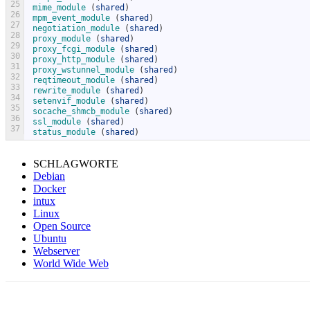
25
mime_module
(
shared
)
26
mpm_event_module
(
shared
)
27
negotiation_module
(
shared
)
28
proxy_module
(
shared
)
29
proxy_fcgi_module
(
shared
)
30
proxy_http_module
(
shared
)
31
proxy_wstunnel_module
(
shared
)
32
reqtimeout_module
(
shared
)
33
rewrite_module
(
shared
)
34
setenvif_module
(
shared
)
35
socache_shmcb_module
(
shared
)
36
ssl_module
(
shared
)
37
status_module
(
shared
)
SCHLAGWORTE
Debian
Docker
intux
Linux
Open Source
Ubuntu
Webserver
World Wide Web