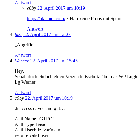
Antwort
c0by
22. April 2017 um 10:19
https://akismet.com/
? Hab keine Probs mit Spam…
Antwort
tux.
12. April 2017 um 12:27
„Angriffe“.
Antwort
Werner
12. April 2017 um 15:45
Hey,
Schalt doch einfach einen Verzeichnisschutz über das WP Login
Lg Werner
Antwort
c0by
22. April 2017 um 10:19
.htaccess davor und gut…
AuthName „GTFO“
AuthType Basic
AuthUserFile /var/main
require valid-user