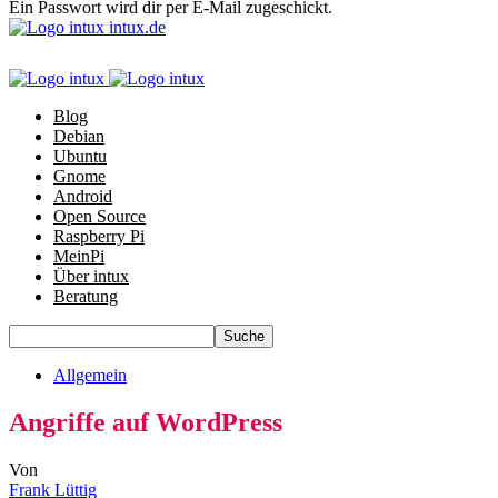
Ein Passwort wird dir per E-Mail zugeschickt.
intux.de
Blog
Debian
Ubuntu
Gnome
Android
Open Source
Raspberry Pi
MeinPi
Über intux
Beratung
Allgemein
Angriffe auf WordPress
Von
Frank Lüttig