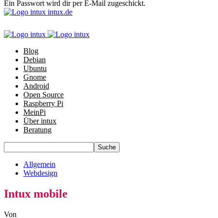
Ein Passwort wird dir per E-Mail zugeschickt.
intux.de
Blog
Debian
Ubuntu
Gnome
Android
Open Source
Raspberry Pi
MeinPi
Über intux
Beratung
Allgemein
Webdesign
Intux mobile
Von