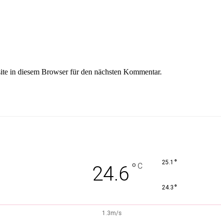
te in diesem Browser für den nächsten Kommentar.
°
25.1
°
C
24.6
°
24.3
1.3m/s