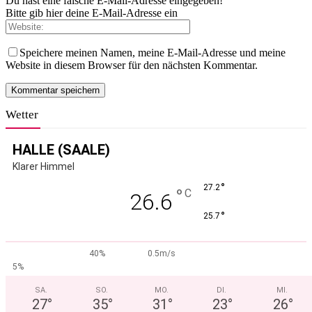
Du hast eine falsche E-Mail-Adresse eingegeben!
Bitte gib hier deine E-Mail-Adresse ein
Speichere meinen Namen, meine E-Mail-Adresse und meine
Website in diesem Browser für den nächsten Kommentar.
Wetter
HALLE (SAALE)
Klarer Himmel
°
27.2
°
C
26.6
°
25.7
40%
0.5m/s
5%
SA.
SO.
MO.
DI.
MI.
27
°
35
°
31
°
23
°
26
°