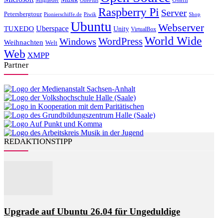
Raspberry Pi
Server
Petersbergtour
Pionierschiffe.de
Piwik
Shop
Ubuntu
Webserver
Uberspace
TUXEDO
Unity
VirtualBox
World Wide
WordPress
Windows
Weihnachten
Welt
Web
XMPP
Partner
REDAKTIONSTIPP
Upgrade auf Ubuntu 26.04 für Ungeduldige