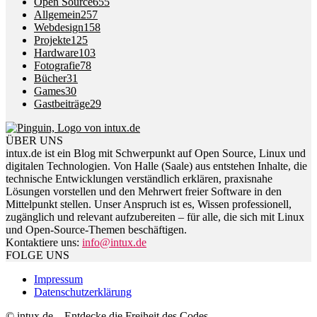
Open Source
655
Allgemein
257
Webdesign
158
Projekte
125
Hardware
103
Fotografie
78
Bücher
31
Games
30
Gastbeiträge
29
ÜBER UNS
intux.de ist ein Blog mit Schwerpunkt auf Open Source, Linux und
digitalen Technologien. Von Halle (Saale) aus entstehen Inhalte, die
technische Entwicklungen verständlich erklären, praxisnahe
Lösungen vorstellen und den Mehrwert freier Software in den
Mittelpunkt stellen. Unser Anspruch ist es, Wissen professionell,
zugänglich und relevant aufzubereiten – für alle, die sich mit Linux
und Open-Source-Themen beschäftigen.
Kontaktiere uns:
info@intux.de
FOLGE UNS
Impressum
Datenschutzerklärung
© intux.de – Entdecke die Freiheit des Codes