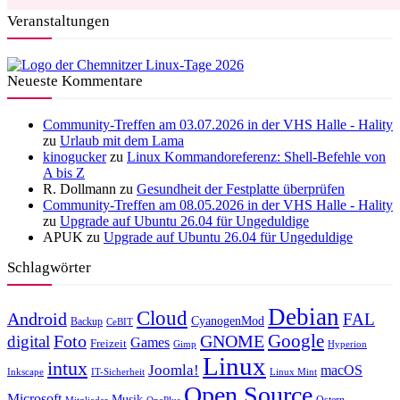
Veranstaltungen
Neueste Kommentare
Community-Treffen am 03.07.2026 in der VHS Halle - Hality
zu
Urlaub mit dem Lama
kinogucker
zu
Linux Kommandoreferenz: Shell-Befehle von
A bis Z
R. Dollmann
zu
Gesundheit der Festplatte überprüfen
Community-Treffen am 08.05.2026 in der VHS Halle - Hality
zu
Upgrade auf Ubuntu 26.04 für Ungeduldige
APUK
zu
Upgrade auf Ubuntu 26.04 für Ungeduldige
Schlagwörter
Debian
Cloud
Android
FAL
CyanogenMod
Backup
CeBIT
Foto
GNOME
Google
digital
Games
Freizeit
Gimp
Hyperion
Linux
intux
Joomla!
macOS
Inkscape
IT-Sicherheit
Linux Mint
Open Source
Microsoft
Musik
Ostern
Mitglieder
OnePlus