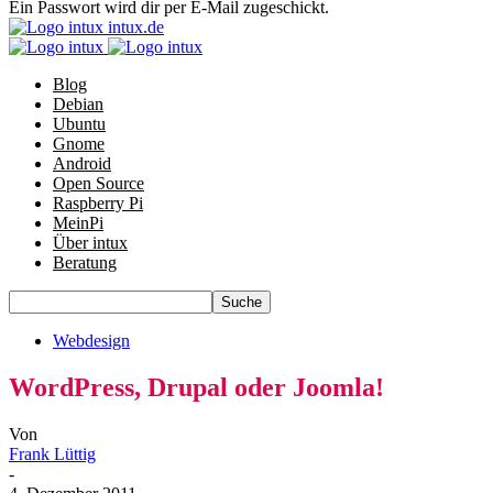
Ein Passwort wird dir per E-Mail zugeschickt.
intux.de
Blog
Debian
Ubuntu
Gnome
Android
Open Source
Raspberry Pi
MeinPi
Über intux
Beratung
Webdesign
WordPress, Drupal oder Joomla!
Von
Frank Lüttig
-