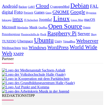
Debian
Cloud
Android
FAL
CyanogenMod
Backup
CeBIT
Foto
GNOME
Google
digital
Games
Freizeit
Gimp
Hyperion
Linux
intux
Joomla!
macOS
Inkscape
IT-Sicherheit
Linux Mint
Open Source
Microsoft
Musik
Ostern
Mitglieder
OnePlus
Raspberry Pi
Server
Petersbergtour
Pionierschiffe.de
Piwik
Shop
Ubuntu
Webserver
Uberspace
TUXEDO
Unity
VirtualBox
World Wide
WordPress
Windows
Weihnachten
Welt
Web
XMPP
Partner
REDAKTIONSTIPP