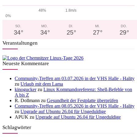
48%
1.8m/s
0%
SO.
MO.
DI.
MI.
DO.
34
°
34
°
25
°
27
°
29
°
Veranstaltungen
Neueste Kommentare
Community-Treffen am 03.07.2026 in der VHS Halle - Hality
zu
Urlaub mit dem Lama
kinogucker
zu
Linux Kommandoreferenz: Shell-Befehle von
A bis Z
R. Dollmann
zu
Gesundheit der Festplatte überprüfen
Community-Treffen am 08.05.2026 in der VHS Halle - Hality
zu
Upgrade auf Ubuntu 26.04 für Ungeduldige
APUK
zu
Upgrade auf Ubuntu 26.04 für Ungeduldige
Schlagwörter