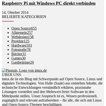
Raspberry Pi mit Windows PC direkt verbinden
14. Oktober 2014
BELIEBTE KATEGORIEN
Open Source
655
Allgemein
257
Webdesign
158
Projekte
125
Hardware
103
Fotografie
78
Bücher
31
Games
30
Gastbeiträge
29
ÜBER UNS
intux.de ist ein Blog mit Schwerpunkt auf Open Source, Linux und
digitalen Technologien. Von Halle (Saale) aus entstehen Inhalte, die
technische Entwicklungen verständlich erklären, praxisnahe
Lösungen vorstellen und den Mehrwert freier Software in den
Mittelpunkt stellen. Unser Anspruch ist es, Wissen professionell,
zugänglich und relevant aufzubereiten – für alle, die sich mit Linux
und Open-Source-Themen beschäftigen.