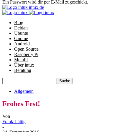
Ein Passwort wird dir per E-Mail zugeschickt.
intux.de
Blog
Debian
Ubuntu
Gnome
Android
Open Source
Raspberry Pi
MeinPi
Über intux
Beratung
Allgemein
Frohes Fest!
Von
Frank Lüttig
-