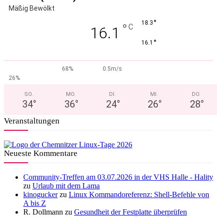
Mäßig Bewölkt
°
18.3
°
C
16.1
°
16.1
68%
0.5m/s
26%
SO.
MO.
DI.
MI.
DO.
34
°
36
°
24
°
26
°
28
°
Veranstaltungen
Neueste Kommentare
Community-Treffen am 03.07.2026 in der VHS Halle - Hality
zu
Urlaub mit dem Lama
kinogucker
zu
Linux Kommandoreferenz: Shell-Befehle von
A bis Z
R. Dollmann
zu
Gesundheit der Festplatte überprüfen