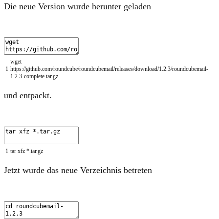
Die neue Version wurde herunter geladen
wget
1
https
:
//github.com/roundcube/roundcubemail/releases/download/1.2.3/roundcubemail-
1.2.3-complete.tar.gz
und entpackt.
1
tar
xfz *
.
tar
.
gz
Jetzt wurde das neue Verzeichnis betreten