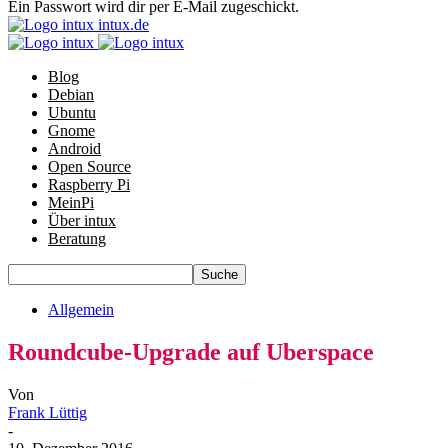
Ein Passwort wird dir per E-Mail zugeschickt.
intux.de
Blog
Debian
Ubuntu
Gnome
Android
Open Source
Raspberry Pi
MeinPi
Über intux
Beratung
Allgemein
Roundcube-Upgrade auf Uberspace
Von
Frank Lüttig
-