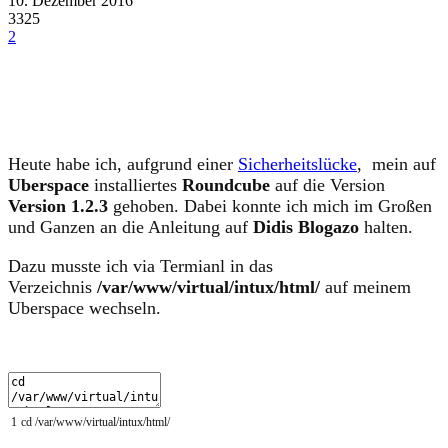
10. Dezember 2016
3325
2
Heute habe ich, aufgrund einer
Sicherheitslücke
, mein auf
Uberspace
installiertes
Roundcube
auf die Version
Version 1.2.3
gehoben. Dabei konnte ich mich im Großen
und Ganzen an die Anleitung auf
Didis Blogazo
halten.
Dazu musste ich via Termianl in das
Verzeichnis
/var/www/virtual/intux/html/
auf meinem
Uberspace wechseln.
1
cd
/
var
/
www
/
virtual
/
intux
/
html
/