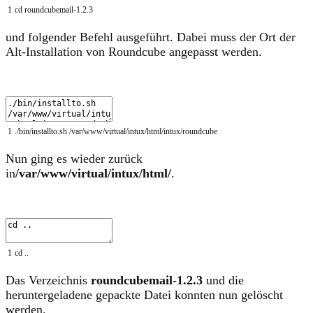
1
cd
roundcubemail
-
1.2.3
und folgender Befehl ausgeführt. Dabei muss der Ort der
Alt-Installation von Roundcube angepasst werden.
1
.
/
bin
/
installto
.
sh
/
var
/
www
/
virtual
/
intux
/
html
/
intux
/
roundcube
Nun ging es wieder zurück
in
/var/www/virtual/intux/html/
.
1
cd
.
.
Das Verzeichnis
roundcubemail-1.2.3
und die
heruntergeladene gepackte Datei konnten nun gelöscht
werden.