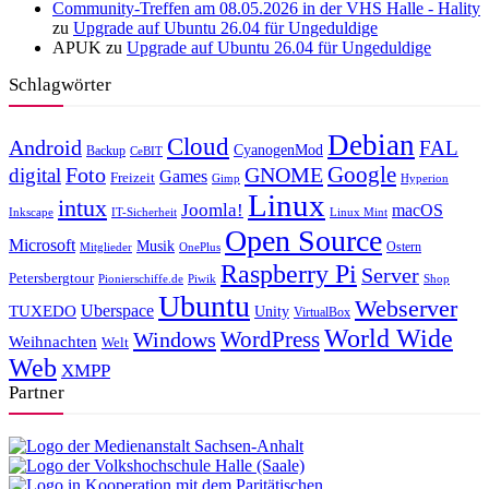
Community-Treffen am 08.05.2026 in der VHS Halle - Hality
zu
Upgrade auf Ubuntu 26.04 für Ungeduldige
APUK
zu
Upgrade auf Ubuntu 26.04 für Ungeduldige
Schlagwörter
Debian
Cloud
Android
FAL
CyanogenMod
Backup
CeBIT
Foto
GNOME
Google
digital
Games
Freizeit
Gimp
Hyperion
Linux
intux
Joomla!
macOS
Inkscape
IT-Sicherheit
Linux Mint
Open Source
Microsoft
Musik
Ostern
Mitglieder
OnePlus
Raspberry Pi
Server
Petersbergtour
Pionierschiffe.de
Piwik
Shop
Ubuntu
Webserver
Uberspace
TUXEDO
Unity
VirtualBox
World Wide
WordPress
Windows
Weihnachten
Welt
Web
XMPP
Partner