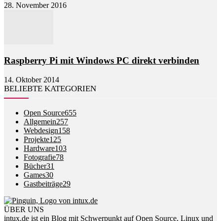
28. November 2016
Raspberry Pi mit Windows PC direkt verbinden
14. Oktober 2014
BELIEBTE KATEGORIEN
Open Source
655
Allgemein
257
Webdesign
158
Projekte
125
Hardware
103
Fotografie
78
Bücher
31
Games
30
Gastbeiträge
29
ÜBER UNS
intux.de ist ein Blog mit Schwerpunkt auf Open Source, Linux und