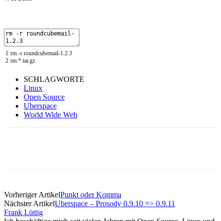
1
rm
-
r
roundcubemail
-
1.2.3
2
rm *
.
tar
.
gz
SCHLAGWORTE
Linux
Open Source
Uberspace
World Wide Web
Vorheriger Artikel
Punkt oder Komma
Nächster Artikel
Uberspace – Prosody 0.9.10 => 0.9.11
Frank Lüttig