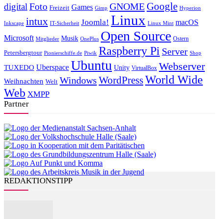
Foto
GNOME
Google
digital
Games
Freizeit
Gimp
Hyperion
Linux
intux
Joomla!
macOS
Inkscape
IT-Sicherheit
Linux Mint
Open Source
Microsoft
Musik
Ostern
Mitglieder
OnePlus
Raspberry Pi
Server
Petersbergtour
Pionierschiffe.de
Piwik
Shop
Ubuntu
Webserver
Uberspace
TUXEDO
Unity
VirtualBox
World Wide
WordPress
Windows
Weihnachten
Welt
Web
XMPP
Partner
REDAKTIONSTIPP