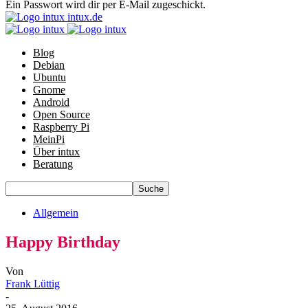
Ein Passwort wird dir per E-Mail zugeschickt.
intux.de
Blog
Debian
Ubuntu
Gnome
Android
Open Source
Raspberry Pi
MeinPi
Über intux
Beratung
Allgemein
Happy Birthday
Von
Frank Lüttig
-