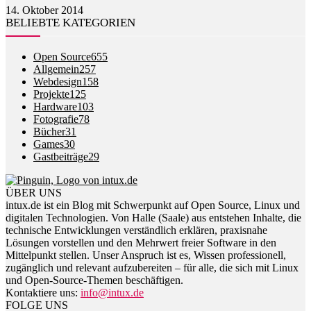
14. Oktober 2014
BELIEBTE KATEGORIEN
Open Source
655
Allgemein
257
Webdesign
158
Projekte
125
Hardware
103
Fotografie
78
Bücher
31
Games
30
Gastbeiträge
29
ÜBER UNS
intux.de ist ein Blog mit Schwerpunkt auf Open Source, Linux und
digitalen Technologien. Von Halle (Saale) aus entstehen Inhalte, die
technische Entwicklungen verständlich erklären, praxisnahe
Lösungen vorstellen und den Mehrwert freier Software in den
Mittelpunkt stellen. Unser Anspruch ist es, Wissen professionell,
zugänglich und relevant aufzubereiten – für alle, die sich mit Linux
und Open-Source-Themen beschäftigen.
Kontaktiere uns:
info@intux.de
FOLGE UNS