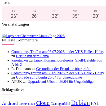
41%
FR.
SA.
SO.
MO.
DI.
26
°
26
°
32
°
35
°
20
°
Veranstaltungen
Neueste Kommentare
Community-Treffen am 03.07.2026 in der VHS Halle - Hality
zu
Urlaub mit dem Lama
kinogucker
zu
Linux Kommandoreferenz: Shell-Befehle von
A bis Z
R. Dollmann
zu
Gesundheit der Festplatte überprüfen
Community-Treffen am 08.05.2026 in der VHS Halle - Hality
zu
Upgrade auf Ubuntu 26.04 für Ungeduldige
APUK
zu
Upgrade auf Ubuntu 26.04 für Ungeduldige
Schlagwörter
Debian
Cloud
Android
FAL
CyanogenMod
Backup
CeBIT