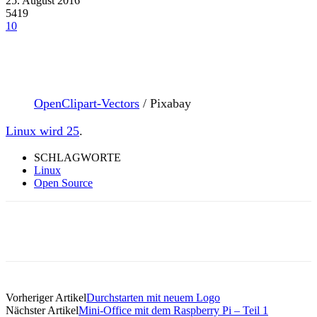
25. August 2016
5419
10
OpenClipart-Vectors
/ Pixabay
Linux wird 25
.
SCHLAGWORTE
Linux
Open Source
Vorheriger Artikel
Durchstarten mit neuem Logo
Nächster Artikel
Mini-Office mit dem Raspberry Pi – Teil 1