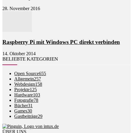
28. November 2016
Raspberry Pi mit Windows PC direkt verbinden
14. Oktober 2014
BELIEBTE KATEGORIEN
Open Source
655
Allgemein
257
Webdesign
158
Projekte
125
Hardware
103
Fotografie
78
Bücher
31
Games
30
Gastbeiträge
29
ÜBER UNS