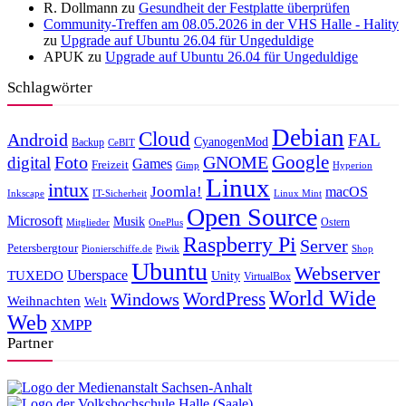
R. Dollmann
zu
Gesundheit der Festplatte überprüfen
Community-Treffen am 08.05.2026 in der VHS Halle - Hality
zu
Upgrade auf Ubuntu 26.04 für Ungeduldige
APUK
zu
Upgrade auf Ubuntu 26.04 für Ungeduldige
Schlagwörter
Debian
Cloud
Android
FAL
CyanogenMod
Backup
CeBIT
Foto
GNOME
Google
digital
Games
Freizeit
Gimp
Hyperion
Linux
intux
Joomla!
macOS
Inkscape
IT-Sicherheit
Linux Mint
Open Source
Microsoft
Musik
Ostern
Mitglieder
OnePlus
Raspberry Pi
Server
Petersbergtour
Pionierschiffe.de
Piwik
Shop
Ubuntu
Webserver
Uberspace
TUXEDO
Unity
VirtualBox
World Wide
WordPress
Windows
Weihnachten
Welt
Web
XMPP
Partner