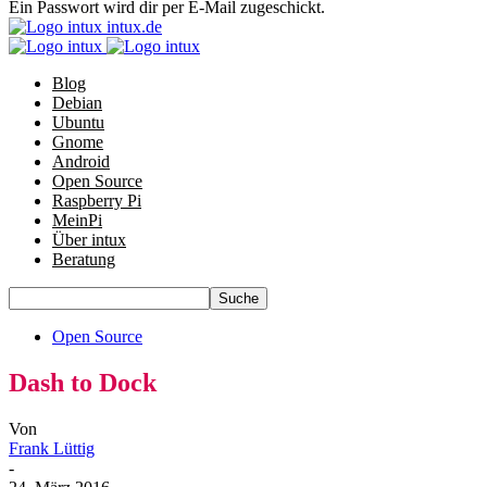
Ein Passwort wird dir per E-Mail zugeschickt.
intux.de
Blog
Debian
Ubuntu
Gnome
Android
Open Source
Raspberry Pi
MeinPi
Über intux
Beratung
Open Source
Dash to Dock
Von
Frank Lüttig
-