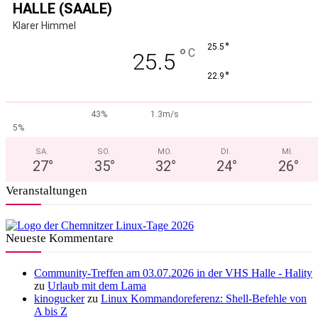
HALLE (SAALE)
Klarer Himmel
°
25.5
°
C
25.5
°
22.9
43%
1.3m/s
5%
SA.
SO.
MO.
DI.
MI.
27
°
35
°
32
°
24
°
26
°
Veranstaltungen
Neueste Kommentare
Community-Treffen am 03.07.2026 in der VHS Halle - Hality
zu
Urlaub mit dem Lama
kinogucker
zu
Linux Kommandoreferenz: Shell-Befehle von
A bis Z