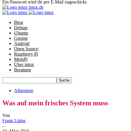
Ein Passwort wird dir per E-Mail zugeschickt.
intux.de
Blog
Debian
Ubuntu
Gnome
Android
Open Source
Raspberry Pi
MeinPi
Über intux
Beratung
Allgemein
Was auf mein frisches System muss
Von
Frank Lüttig
-