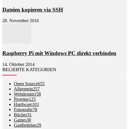
Dateien kopieren via SSH
28. November 2016
Raspberry Pi mit Windows PC direkt verbinden
14. Oktober 2014
BELIEBTE KATEGORIEN
Open Source
655
Allgemein
257
Webdesign
158
Projekte
125
Hardware
103
Fotografie
78
Bücher
31
Games
30
Gastbeiträge
29