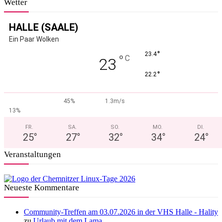
Wetter
HALLE (SAALE)
Ein Paar Wolken
°
23.4
°
C
23
°
22.2
45%
1.3m/s
13%
FR.
SA.
SO.
MO.
DI.
25
°
27
°
32
°
34
°
24
°
Veranstaltungen
Neueste Kommentare
Community-Treffen am 03.07.2026 in der VHS Halle - Hality
zu
Urlaub mit dem Lama