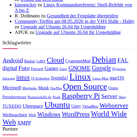
kinogucker
zu
Linux Kommandoreferenz: Shell-Befehle von
A bis Z
R. Dollmann
zu
Gesundheit der Festplatte überprüfen
Community-Treffen am 08.05.2026 in der VHS Halle - Hality
zu
Upgrade auf Ubuntu 26.04 für Ungeduldige
APUK
zu
Upgrade auf Ubuntu 26.04 für Ungeduldige
Schlagwörter
Debian
Cloud
Android
FAL
CyanogenMod
Backup
CeBIT
Foto
GNOME
Google
digital
Games
Freizeit
Gimp
Hyperion
Linux
intux
Joomla!
macOS
Inkscape
IT-Sicherheit
Linux Mint
Open Source
Microsoft
Musik
Ostern
Mitglieder
OnePlus
Raspberry Pi
Server
Petersbergtour
Pionierschiffe.de
Piwik
Shop
Ubuntu
Webserver
Uberspace
TUXEDO
Unity
VirtualBox
World Wide
WordPress
Windows
Weihnachten
Welt
Web
XMPP
Partner