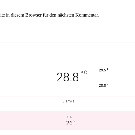
te in diesem Browser für den nächsten Kommentar.
°
29.5
°
C
28.8
°
28.8
3.1m/s
SA.
26
°