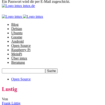
Ein Passwort wird dir per E-Mail zugeschickt.
intux.de
Blog
Debian
Ubuntu
Gnome
Android
Open Source
Raspberry Pi
MeinPi
Über intux
Beratung
Open Source
Lustig
Von
Frank Lüttig