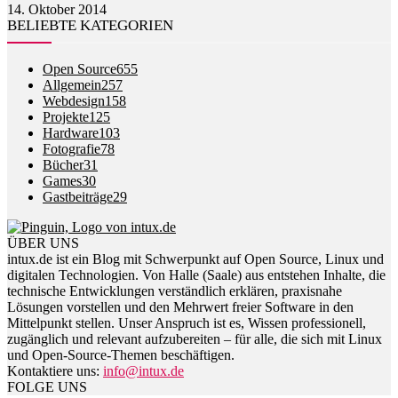
14. Oktober 2014
BELIEBTE KATEGORIEN
Open Source
655
Allgemein
257
Webdesign
158
Projekte
125
Hardware
103
Fotografie
78
Bücher
31
Games
30
Gastbeiträge
29
ÜBER UNS
intux.de ist ein Blog mit Schwerpunkt auf Open Source, Linux und
digitalen Technologien. Von Halle (Saale) aus entstehen Inhalte, die
technische Entwicklungen verständlich erklären, praxisnahe
Lösungen vorstellen und den Mehrwert freier Software in den
Mittelpunkt stellen. Unser Anspruch ist es, Wissen professionell,
zugänglich und relevant aufzubereiten – für alle, die sich mit Linux
und Open-Source-Themen beschäftigen.
Kontaktiere uns:
info@intux.de
FOLGE UNS