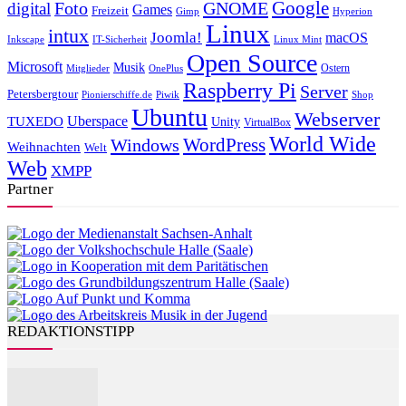
Foto
GNOME
Google
digital
Games
Freizeit
Gimp
Hyperion
Linux
intux
Joomla!
macOS
Inkscape
IT-Sicherheit
Linux Mint
Open Source
Microsoft
Musik
Ostern
Mitglieder
OnePlus
Raspberry Pi
Server
Petersbergtour
Pionierschiffe.de
Piwik
Shop
Ubuntu
Webserver
Uberspace
TUXEDO
Unity
VirtualBox
World Wide
WordPress
Windows
Weihnachten
Welt
Web
XMPP
Partner
REDAKTIONSTIPP