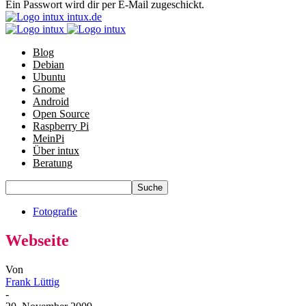
Ein Passwort wird dir per E-Mail zugeschickt.
intux.de
Blog
Debian
Ubuntu
Gnome
Android
Open Source
Raspberry Pi
MeinPi
Über intux
Beratung
Fotografie
Webseite
Von
Frank Lüttig
-