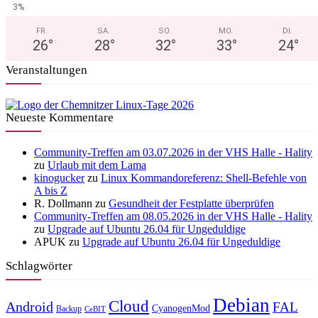
3%
FR.
SA.
SO.
MO.
DI.
26
°
28
°
32
°
33
°
24
°
Veranstaltungen
Neueste Kommentare
Community-Treffen am 03.07.2026 in der VHS Halle - Hality
zu
Urlaub mit dem Lama
kinogucker
zu
Linux Kommandoreferenz: Shell-Befehle von
A bis Z
R. Dollmann
zu
Gesundheit der Festplatte überprüfen
Community-Treffen am 08.05.2026 in der VHS Halle - Hality
zu
Upgrade auf Ubuntu 26.04 für Ungeduldige
APUK
zu
Upgrade auf Ubuntu 26.04 für Ungeduldige
Schlagwörter
Debian
Cloud
Android
FAL
CyanogenMod
Backup
CeBIT