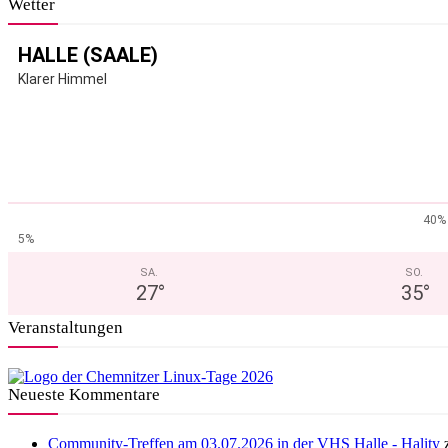
Wetter
HALLE (SAALE)
Klarer Himmel
40%
5%
SA.
SO.
27
°
35
°
Veranstaltungen
Neueste Kommentare
Community-Treffen am 03.07.2026 in der VHS Halle - Hality