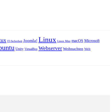
Linux
tux
Joomla!
macOS
Microsoft
IT-Sicherheit
Linux Mint
buntu
Webserver
Weihnachten
Unity
Welt
VirtualBox