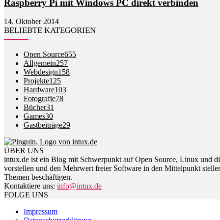
Raspberry Pi mit Windows PC direkt verbinden
14. Oktober 2014
BELIEBTE KATEGORIEN
Open Source
655
Allgemein
257
Webdesign
158
Projekte
125
Hardware
103
Fotografie
78
Bücher
31
Games
30
Gastbeiträge
29
ÜBER UNS
intux.de ist ein Blog mit Schwerpunkt auf Open Source, Linux und di
vorstellen und den Mehrwert freier Software in den Mittelpunkt stelle
Themen beschäftigen.
Kontaktiere uns:
info@intux.de
FOLGE UNS
Impressum