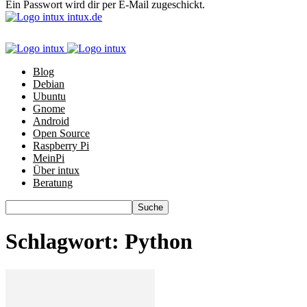
Ein Passwort wird dir per E-Mail zugeschickt.
intux.de
Blog
Debian
Ubuntu
Gnome
Android
Open Source
Raspberry Pi
MeinPi
Über intux
Beratung
Schlagwort: Python