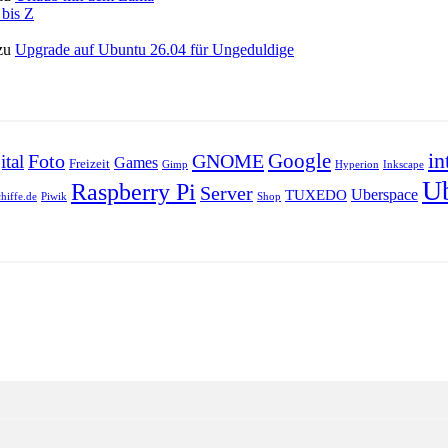
bis Z
zu
Upgrade auf Ubuntu 26.04 für Ungeduldige
in
Foto
GNOME
Google
tal
Games
Freizeit
Gimp
Inkscape
Hyperion
U
Raspberry Pi
Server
Uberspace
TUXEDO
chiffe.de
Piwik
Shop