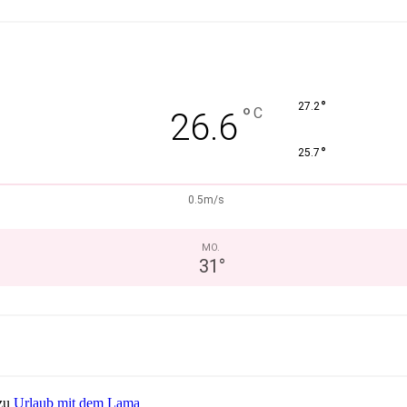
°
27.2
°
C
26.6
°
25.7
0.5m/s
MO.
31
°
zu
Urlaub mit dem Lama