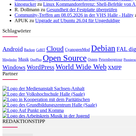
kinogucker
zu
Linux Kommandoreferenz: Shell-Befehle von A 
R. Dollmann
zu
Gesundheit der Festplatte überprüfen
Community-Treffen am 08.05.2026 in der VHS Halle - Hality
APUK
zu
Upgrade auf Ubuntu 26.04 für Ungeduldige
Schlagwörter
Debian
Cloud
Android
FAL digi
CyanogenMod
Backup
CeBIT
Open Source
Musik
Ostern
Petersbergtour
Mitglieder
OnePlus
Pioniers
World Wide Web
WordPress
Windows
XMPP
Partner
REDAKTIONSTIPP