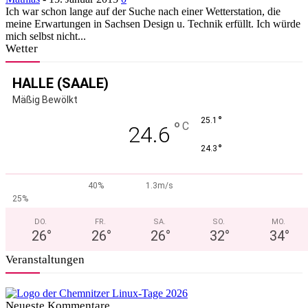
Ich war schon lange auf der Suche nach einer Wetterstation, die
meine Erwartungen in Sachsen Design u. Technik erfüllt. Ich würde
mich selbst nicht...
Wetter
HALLE (SAALE)
Mäßig Bewölkt
°
25.1
°
C
24.6
°
24.3
40%
1.3m/s
25%
DO.
FR.
SA.
SO.
MO.
26
°
26
°
26
°
32
°
34
°
Veranstaltungen
Neueste Kommentare