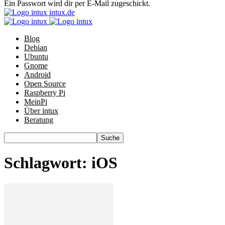
Ein Passwort wird dir per E-Mail zugeschickt.
intux.de
Blog
Debian
Ubuntu
Gnome
Android
Open Source
Raspberry Pi
MeinPi
Über intux
Beratung
Schlagwort: iOS