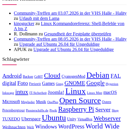
Community-Treffen am 03.07.2026 in der VHS Halle - Hality
zu
Urlaub mit dem Lama
kinogucker
zu
Linux Kommandoreferenz: Shell-Befehle von
A bis Z
R. Dollmann
zu
Gesundheit der Festplatte überprüfen
Community-Treffen am 08.05.2026 in der VHS Halle - Hality
zu
Upgrade auf Ubuntu 26.04 für Ungeduldige
APUK
zu
Upgrade auf Ubuntu 26.04 für Ungeduldige
Schlagwörter
Debian
Cloud
Android
FAL
CyanogenMod
Backup
CeBIT
Foto
GNOME
Google
digital
Games
Freizeit
Gimp
Hyperion
Linux
intux
Joomla!
macOS
Inkscape
IT-Sicherheit
Linux Mint
Open Source
Microsoft
Musik
Ostern
Mitglieder
OnePlus
Raspberry Pi
Server
Petersbergtour
Pionierschiffe.de
Piwik
Shop
Ubuntu
Webserver
Uberspace
TUXEDO
Unity
VirtualBox
World Wide
WordPress
Windows
Weihnachten
Welt