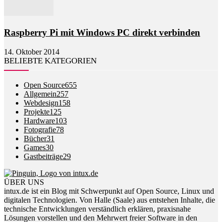
Raspberry Pi mit Windows PC direkt verbinden
14. Oktober 2014
BELIEBTE KATEGORIEN
Open Source
655
Allgemein
257
Webdesign
158
Projekte
125
Hardware
103
Fotografie
78
Bücher
31
Games
30
Gastbeiträge
29
ÜBER UNS
intux.de ist ein Blog mit Schwerpunkt auf Open Source, Linux und
digitalen Technologien. Von Halle (Saale) aus entstehen Inhalte, die
technische Entwicklungen verständlich erklären, praxisnahe
Lösungen vorstellen und den Mehrwert freier Software in den