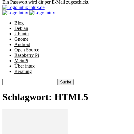
Ein Passwort wird dir per E-Mail zugeschickt.
intux.de
Blog
Debian
Ubuntu
Gnome
Android
Open Source
Raspberry Pi
MeinPi
Über intux
Beratung
Schlagwort: HTML5