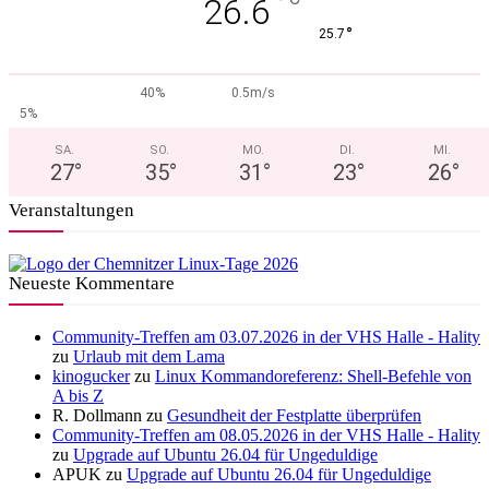
°
26.6
°
25.7
40%
0.5m/s
5%
SA.
SO.
MO.
DI.
MI.
27
°
35
°
31
°
23
°
26
°
Veranstaltungen
Neueste Kommentare
Community-Treffen am 03.07.2026 in der VHS Halle - Hality
zu
Urlaub mit dem Lama
kinogucker
zu
Linux Kommandoreferenz: Shell-Befehle von
A bis Z
R. Dollmann
zu
Gesundheit der Festplatte überprüfen
Community-Treffen am 08.05.2026 in der VHS Halle - Hality
zu
Upgrade auf Ubuntu 26.04 für Ungeduldige
APUK
zu
Upgrade auf Ubuntu 26.04 für Ungeduldige