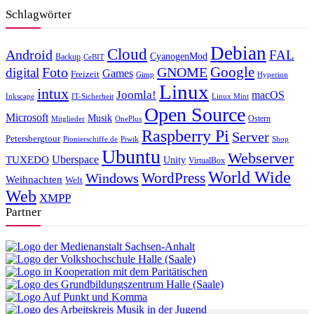
Schlagwörter
Debian
Cloud
Android
FAL
CyanogenMod
Backup
CeBIT
Foto
GNOME
Google
digital
Games
Freizeit
Gimp
Hyperion
Linux
intux
Joomla!
macOS
Inkscape
IT-Sicherheit
Linux Mint
Open Source
Microsoft
Musik
Ostern
Mitglieder
OnePlus
Raspberry Pi
Server
Petersbergtour
Pionierschiffe.de
Piwik
Shop
Ubuntu
Webserver
Uberspace
TUXEDO
Unity
VirtualBox
World Wide
WordPress
Windows
Weihnachten
Welt
Web
XMPP
Partner