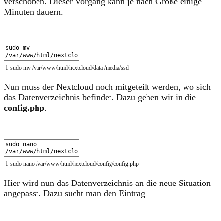
verschoben. Dieser Vorgang kann je nach Größe einige
Minuten dauern.
1
sudo
mv
/
var
/
www
/
html
/
nextcloud
/
data
/
media
/
ssd
Nun muss der Nextcloud noch mitgeteilt werden, wo sich
das Datenverzeichnis befindet. Dazu gehen wir in die
config.php
.
1
sudo
nano
/
var
/
www
/
html
/
nextcloud
/
config
/
config
.
php
Hier wird nun das Datenverzeichnis an die neue Situation
angepasst. Dazu sucht man den Eintrag