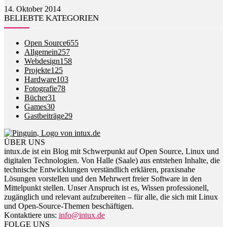
14. Oktober 2014
BELIEBTE KATEGORIEN
Open Source
655
Allgemein
257
Webdesign
158
Projekte
125
Hardware
103
Fotografie
78
Bücher
31
Games
30
Gastbeiträge
29
ÜBER UNS
intux.de ist ein Blog mit Schwerpunkt auf Open Source, Linux und
digitalen Technologien. Von Halle (Saale) aus entstehen Inhalte, die
technische Entwicklungen verständlich erklären, praxisnahe
Lösungen vorstellen und den Mehrwert freier Software in den
Mittelpunkt stellen. Unser Anspruch ist es, Wissen professionell,
zugänglich und relevant aufzubereiten – für alle, die sich mit Linux
und Open-Source-Themen beschäftigen.
Kontaktiere uns:
info@intux.de
FOLGE UNS