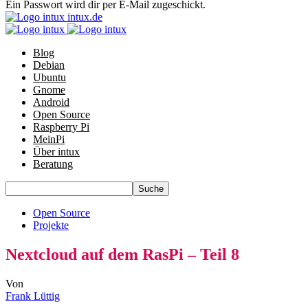
Ein Passwort wird dir per E-Mail zugeschickt.
intux.de
Blog
Debian
Ubuntu
Gnome
Android
Open Source
Raspberry Pi
MeinPi
Über intux
Beratung
Open Source
Projekte
Nextcloud auf dem RasPi – Teil 8
Von
Frank Lüttig