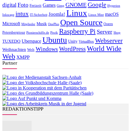
Foto
GNOME
Google
digital
Games
Freizeit
Gimp
Hyperion
Linux
intux
Joomla!
macOS
Inkscape
IT-Sicherheit
Linux Mint
Open Source
Microsoft
Musik
Ostern
Mitglieder
OnePlus
Raspberry Pi
Server
Petersbergtour
Pionierschiffe.de
Piwik
Shop
Ubuntu
Webserver
Uberspace
TUXEDO
Unity
VirtualBox
World Wide
WordPress
Windows
Weihnachten
Welt
Web
XMPP
Partner
REDAKTIONSTIPP